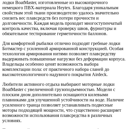
лодки BoatMaster, изготовленные из высокопрочного
немецкого ПВХ-материала Heytex. Благодаря уникальным
свойствам этой ткани производителю удалось значительно
снизить вес плавсредств без потери прочности и
долговечности. Каждая модель проходит многоступенчатый
контроль качества, включая проверку швов, фурнитуры и
обязательное тестирование герметичности баллонов.
Для комфортной рыбалки отлично подходят гребные лодки
Ботмастер с усиленной армированной конструкцией. Особая
технология армирования нитями позволяет плавсредству
выдерживать повышенные нагрузки без деформации корпуса.
Владельцы особенно ценят возможность выбора
комплектации пола: от практичного набора сланей до
высокотехнологичного надувного покрытия Airdeck.
Любители активного отдыха выбирают моторные лодки
BoatMaster с увеличенной грузоподъемностью. Модели с
плоским дном дополнительно оснащаются килевыми
плавниками для улучшенной устойчивости на воде. Наличие
усиленного транца позволяет устанавливать подвесные
моторы подходящей мощности, что существенно расширяет
возможности использования плавсредства в различных
условиях.