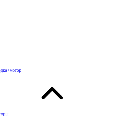
одка+мотор
торы