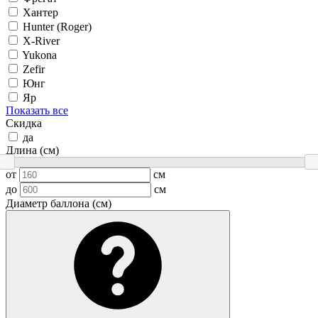
Хантер
Hunter (Roger)
X-River
Yukona
Zefir
Юнг
Яр
Показать все
Скидка
да
Длина (см)
от
см
до
см
Диаметр баллона (см)