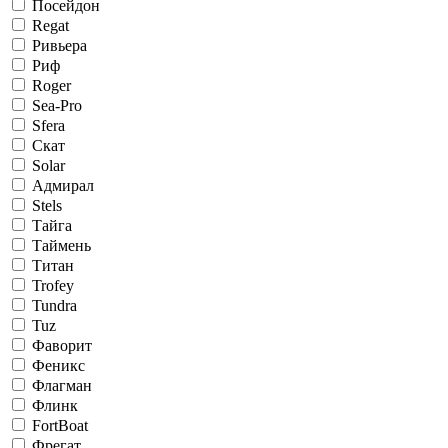
Посейдон
Regat
Ривьера
Риф
Roger
Sea-Pro
Sfera
Скат
Solar
Адмирал
Stels
Тайга
Таймень
Титан
Trofey
Tundra
Tuz
Фаворит
Феникс
Флагман
Флинк
FortBoat
Фрегат