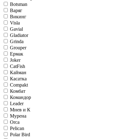
Botsman
Варяг
Викинг
Visla
Gavial
Gladiator
Grinda
Grouper
Ермак
Joker
CatFish
Кайман
Касатка
Compakt
Комбат
Командор
Leader
Мнев и К
Мурена
Orca
Pelican
Polar Bird