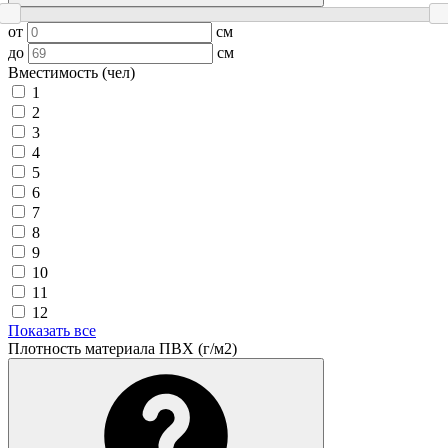
от
см
до
см
Вместимость (чел)
1
2
3
4
5
6
7
8
9
10
11
12
Показать все
Плотность материала ПВХ (г/м2)