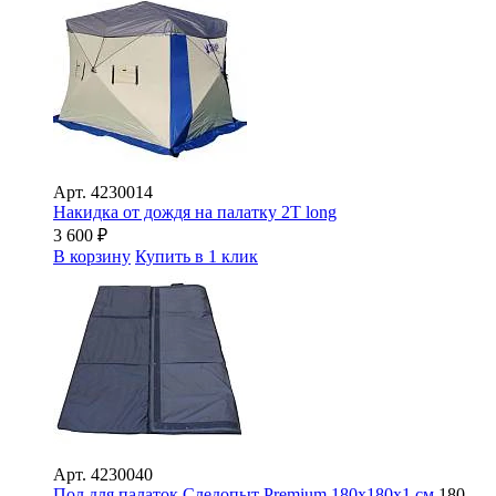
Арт.
4230014
Накидка от дождя на палатку 2Т long
3 600
₽
В корзину
Купить в 1 клик
Арт.
4230040
Пол для палаток Следопыт Premium 180х180х1 см
180