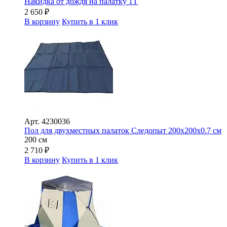
Накидка от дождя на палатку 1Т
2 650
₽
В корзину
Купить в 1 клик
Арт.
4230036
Пол для двухместных палаток Следопыт 200х200х0.7 см
200 см
2 710
₽
В корзину
Купить в 1 клик