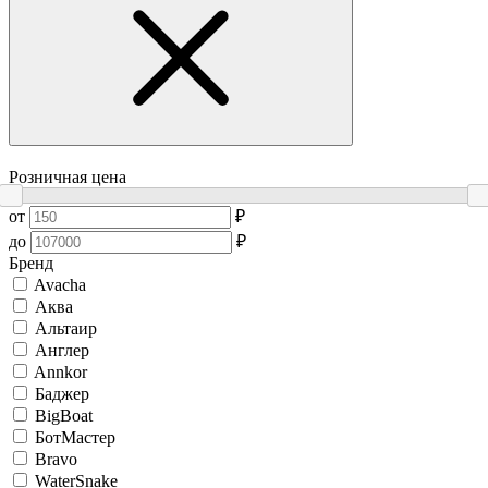
Розничная цена
от
₽
до
₽
Бренд
Avacha
Аква
Альтаир
Англер
Annkor
Баджер
BigBoat
БотМастер
Bravo
WaterSnake