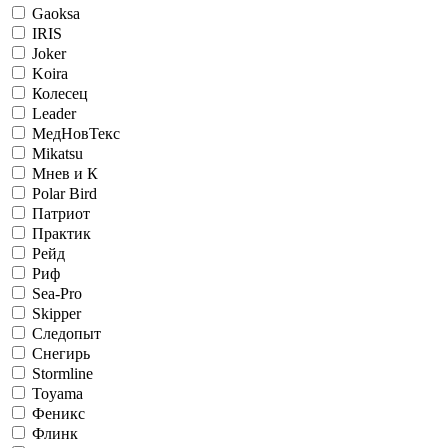
Gaoksa
IRIS
Joker
Koira
Колесец
Leader
МедНовТекс
Mikatsu
Мнев и К
Polar Bird
Патриот
Практик
Рейд
Риф
Sea-Pro
Skipper
Следопыт
Снегирь
Stormline
Toyama
Феникс
Флинк