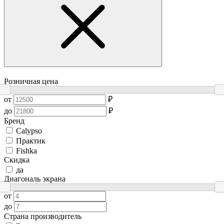
Розничная цена
от
₽
до
₽
Бренд
Сalypso
Практик
Fishka
Скидка
да
Диагональ экрана
от
до
Страна производитель