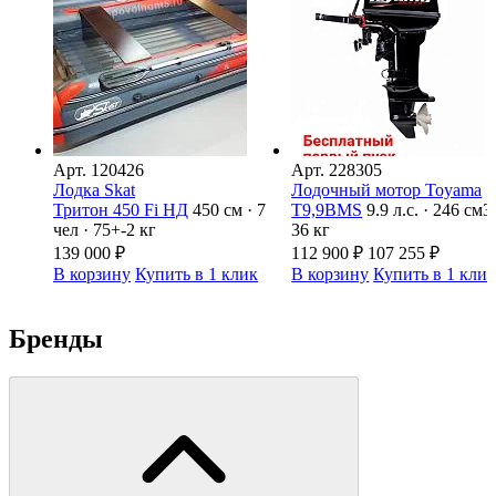
Арт.
120426
Арт.
228305
Лодка Skat
Лодочный мотор Toyama
Тритон 450 Fi НД
450 см · 7
T9,9BMS
9.9 л.с. · 246 см3 
чел · 75+-2 кг
36 кг
139 000
₽
112 900
₽
107 255
₽
В корзину
Купить в 1 клик
В корзину
Купить в 1 кли
Бренды