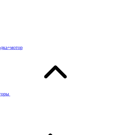
одка+мотор
торы