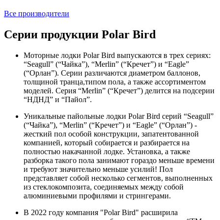
Все производители
Серии продукции Polar Bird
Моторные лодки Polar Bird выпускаются в трех сериях:
“Seagull” (“Чайка”), “Merlin” (“Кречет”) и “Eagle”
(“Орлан”). Серии различаются диаметром баллонов,
толщиной транца,типом пола, а также ассортиментом
моделей. Серия “Merlin” (“Кречет”) делится на подсерии
“НДНД” и “Пайол”.
Уникальные пайольные лодки Polar Bird серий “Seagull”
(“Чайка”), “Merlin” (“Кречет”) и “Eagle” (“Орлан”) -
жесткий пол особой конструкции, запатентованной
компанией, который собирается и разбирается на
полностью накачанной лодке. Установка, а также
разборка такого пола занимают гораздо меньше времени
и требуют значительно меньше усилий! Пол
представляет собой несколько сегментов, выполненных
из стеклокомпозита, соединяемых между собой
алюминиевыми профилями и стрингерами.
В 2022 году компания "Polar Bird" расширила